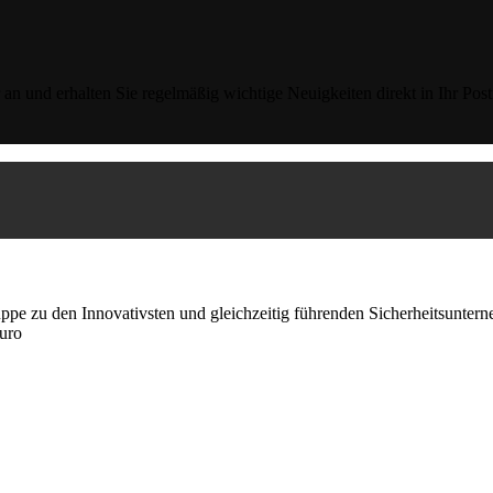
an und erhalten Sie regelmäßig wichtige Neuigkeiten direkt in Ihr Post
e zu den Innovativsten und gleichzeitig führenden Sicherheitsunterne
Euro