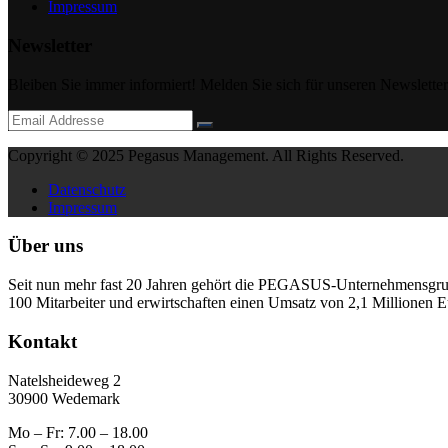
Impressum
Newsletter
Bleiben Sie immer informiert! Melden Sie sich für unseren Newsletter 
Copyright © 2025 Pegasus Management. All Rights Reserved.
Datenschutz
Impressum
Über uns
Seit nun mehr fast 20 Jahren gehört die PEGASUS-Unternehmensgrupp
100 Mitarbeiter und erwirtschaften einen Umsatz von 2,1 Millionen 
Kontakt
Natelsheideweg 2
30900 Wedemark
Mo – Fr: 7.00 – 18.00