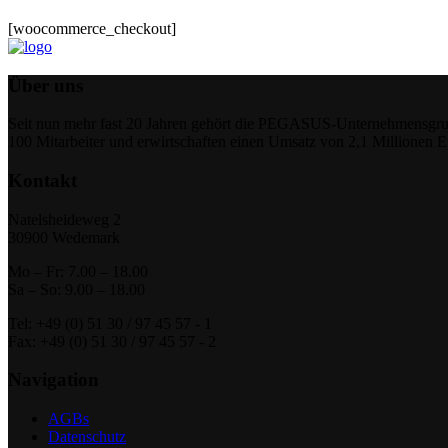
[woocommerce_checkout]
Über uns
Seit nun mehr fast 20 Jahren gehört die PEGASUS-Unternehmensgrupp
100 Mitarbeiter und erwirtschaften einen Umsatz von 2,1 Millionen 
Kontakt
Natelsheideweg 2
30900 Wedemark
Mo – Fr: 7.00 – 18.00
Sa – So: 9.00 – 18.00
Tel: +49 (0) 51 30 / 97 45 57 - 1
Fax: +49 (0) 51 30 / 97 45 57 - 2
Navigation
AGBs
Datenschutz