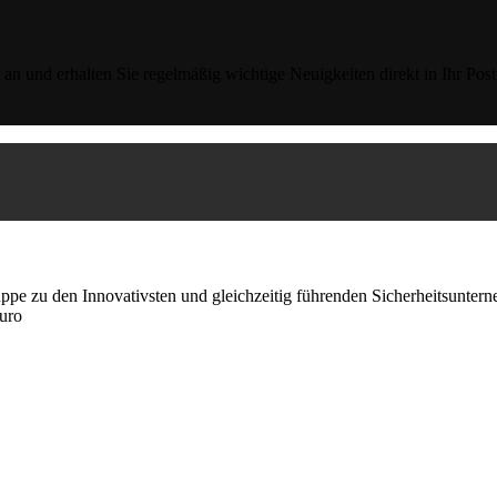
an und erhalten Sie regelmäßig wichtige Neuigkeiten direkt in Ihr Post
e zu den Innovativsten und gleichzeitig führenden Sicherheitsunterne
Euro