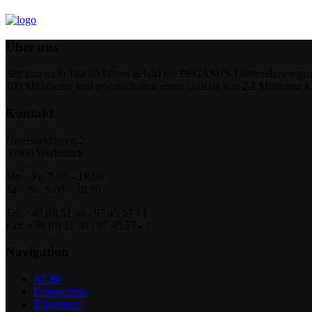
Über uns
Seit nun mehr fast 20 Jahren gehört die PEGASUS-Unternehmensgrupp
100 Mitarbeiter und erwirtschaften einen Umsatz von 2,1 Millionen 
Kontakt
Natelsheideweg 2
30900 Wedemark
Mo – Fr: 7.00 – 18.00
Sa – So: 9.00 – 18.00
Tel: +49 (0) 51 30 / 97 45 57 - 1
Fax: +49 (0) 51 30 / 97 45 57 - 2
Navigation
AGBs
Datenschutz
Impressum